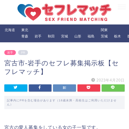
北海道
東北
関東
青森
岩手
秋田
宮城
山形
福島
茨城
栃木
岩手
PR
宮古市-岩手のセフレ募集掲示板【セ
フレマッチ】
2023年4月20日
記事内にPRを含む場合があります（18歳未満・高校生はご利用いただけませ
ん）
宮古の愛人募集をしている女の子一覧です。