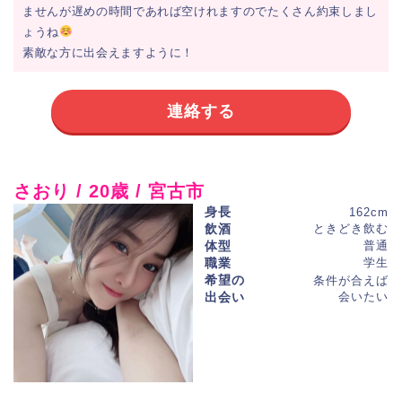
ませんが遅めの時間であれば空けれますのでたくさん約束しまし
ょうね
素敵な方に出会えますように！
連絡する
さおり / 20歳 / 宮古市
身長
162cm
飲酒
ときどき飲む
体型
普通
職業
学生
希望の
条件が合えば
出会い
会いたい