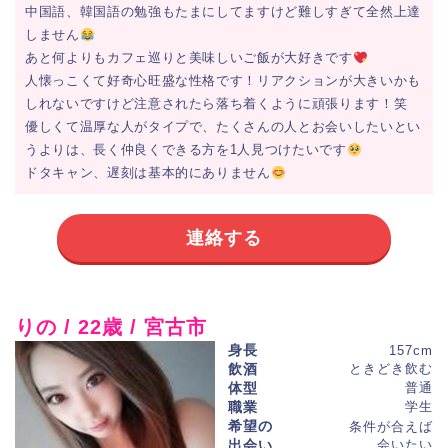
中国語、韓国語の勉強もたまにしてますけど難しすぎて全然上達
しません
あと何よりもカフェ巡りと美味しいご飯が大好きです
人懐っこくて好奇心旺盛な性格です！リアクションが大きいかも
しれないですけど注意されたら落ち着くように頑張ります！笑
優しくて温厚な人がタイプで、たくさんの人とお会いしたいとい
うよりは、長く仲良くできる方を1人見つけたいです
ドタキャン、遅刻は基本的にありません
連絡する
りの / 22歳 / 宮古市
身長
157cm
飲酒
ときどき飲む
体型
普通
職業
学生
希望の
条件が合えば
出会い
会いたい