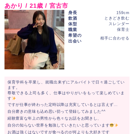
あかり / 21歳 / 宮古市
身長
159cm
飲酒
ときどき飲む
体型
スレンダー
職業
保育士
希望の
相手に合わせる
出会い
保育学科を卒業し、就職出来ずにアルバイトで日々過ごしてい
ます。
尊敬できる上司も多く、仕事はやりがいをもって楽しめていま
す
ですが仕事が終わった定時以降は充実しているとは言えず…
自分磨きの意味も込め思い切って登録してみました^^
経験豊富な年上の男性から色々なお話をお聞きし、
自分の知らない世界を勉強していきたいと思っています
お酒は強くはないですが食べるのが何よりも大好きです