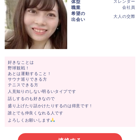
体型
スレンダー
職業
会社員
希望の
大人の交際
出会い
好きなことは
野球観戦！
あとは運動すること！
サウナ巡りできる方
テニスできる方
人見知りのしない明るいタイプです
話しするのも好きなので
盛り上げたり話かけたりするのは得意です！
誰とでも仲良くなれる人です
よろしくお願いします