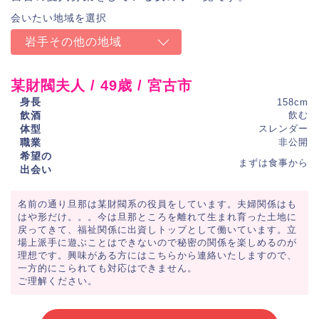
岩手その他の地域
某財閥夫人 / 49歳 / 宮古市
身長
158cm
飲酒
飲む
体型
スレンダー
職業
非公開
希望の
まずは食事から
出会い
名前の通り旦那は某財閥系の役員をしています。夫婦関係はも
はや形だけ。。。今は旦那ところを離れて生まれ育った土地に
戻ってきて、福祉関係に出資しトップとして働いています。立
場上派手に遊ぶことはできないので秘密の関係を楽しめるのが
理想です。興味がある方にはこちらから連絡いたしますので、
一方的にこられても対応はできません。
ご理解ください。