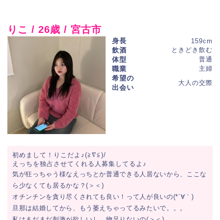
りこ / 26歳 / 宮古市
身長
159cm
飲酒
ときどき飲む
体型
普通
職業
主婦
希望の
大人の交際
出会い
初めまして！りこだよ♪(≧∇≦)/
えっちを独占させてくれる人募集してるよ♪
気が狂っちゃう様なえっちとか普通できる人居ないから、ここな
ら少なくても居るかな？(＞＜)
オチンチンを貪り尽くされても良い！って人が良いの(*´∀｀)
旦那は結婚してから、もう萎えちゃってるみたいで。。。
私はまだまだ刺激が欲しいし、物足りないの(＞＜)