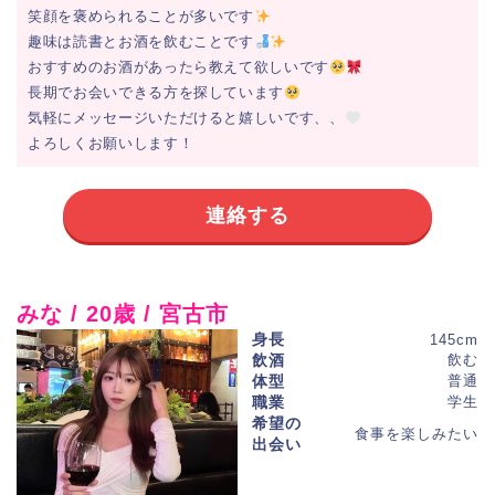
笑顔を褒められることが多いです
趣味は読書とお酒を飲むことです
おすすめのお酒があったら教えて欲しいです
長期でお会いできる方を探しています
気軽にメッセージいただけると嬉しいです、、
よろしくお願いします！
連絡する
みな / 20歳 / 宮古市
身長
145cm
飲酒
飲む
体型
普通
職業
学生
希望の
食事を楽しみたい
出会い