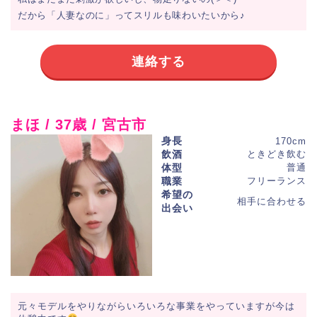
だから「人妻なのに」ってスリルも味わいたいから♪
連絡する
まほ / 37歳 / 宮古市
身長
170cm
飲酒
ときどき飲む
体型
普通
職業
フリーランス
希望の
相手に合わせる
出会い
元々モデルをやりながらいろいろな事業をやっていますが今は