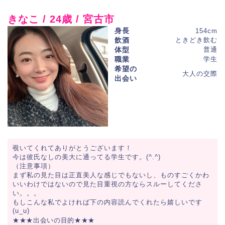
きなこ / 24歳 / 宮古市
身長
154cm
飲酒
ときどき飲む
体型
普通
職業
学生
希望の
大人の交際
出会い
覗いてくれてありがとうございます！
今は彼氏なしの美大に通ってる学生です。(^.^)
（注意事項）
まず私の見た目は正直美人な感じでもないし、ものすごくかわ
いいわけではないので見た目重視の方ならスルーしてくださ
い。。。
もしこんな私でよければ下の内容読んでくれたら嬉しいです
(u_u)
★★★出会いの目的★★★