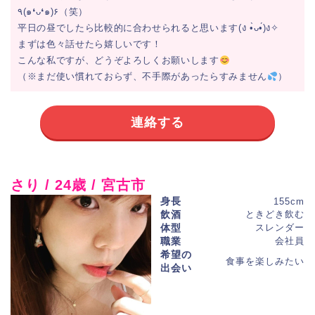
٩(๑❛ᴗ❛๑)۶（笑）
平日の昼でしたら比較的に合わせられると思います(ง •̀ᴗ•́)ง✧
まずは色々話せたら嬉しいです！
こんな私ですが、どうぞよろしくお願いします
（※まだ使い慣れておらず、不手際があったらすみません
）
連絡する
さり / 24歳 / 宮古市
身長
155cm
飲酒
ときどき飲む
体型
スレンダー
職業
会社員
希望の
食事を楽しみたい
出会い