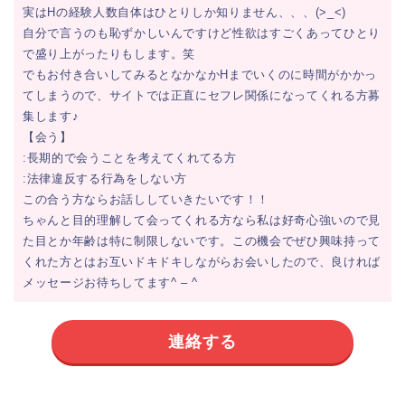
実はHの経験人数自体はひとりしか知りません、、、(>_<)
自分で言うのも恥ずかしいんですけど性欲はすごくあってひとり
で盛り上がったりもします。笑
でもお付き合いしてみるとなかなかHまでいくのに時間がかかっ
てしまうので、サイトでは正直にセフレ関係になってくれる方募
集します♪
【会う】
:長期的で会うことを考えてくれてる方
:法律違反する行為をしない方
この合う方ならお話ししていきたいです！！
ちゃんと目的理解して会ってくれる方なら私は好奇心強いので見
た目とか年齢は特に制限しないです。この機会でぜひ興味持って
くれた方とはお互いドキドキしながらお会いしたので、良ければ
メッセージお待ちしてます^ – ^
連絡する