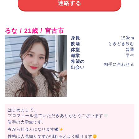
連絡する
るな / 21歳 / 宮古市
身長
159cm
飲酒
ときどき飲む
体型
普通
職業
学生
希望の
相手に合わせる
出会い
はじめまして。
プロフィール見ていただきありがとうございます
岩手の大学生です。
春から社会人になります🕊
性格は人見知りですが慣れるとよく喋ります