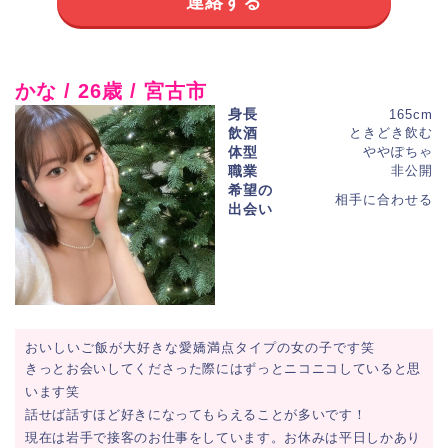
連絡する
かな / 26歳 / 宮古市
身長
165cm
飲酒
ときどき飲む
体型
ややぽちゃ
職業
非公開
希望の
相手に合わせる
出会い
おいしいご飯が大好きな愛嬌満点タイプの女の子です笑
きっとお会いしてくださった際にはずっとニコニコしていると思
います笑
話せば話すほど好きになってもらえることが多いです！
現在は岩手で接客のお仕事をしています。お休みは平日しかあり