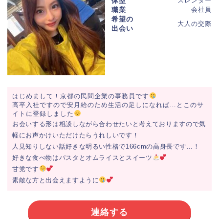
体型
スレンダー
職業
会社員
希望の
大人の交際
出会い
はじめまして！京都の民間企業の事務員です
高卒入社ですので安月給のため生活の足しになれば…とこのサ
イトに登録しました
お会いする形は相談しながら合わせたいと考えておりますので気
軽にお声かけいただけたらうれしいです！
人見知りしない話好きな明るい性格で166cmの高身長です…！
好きな食べ物はパスタとオムライスとスイーツ
甘党です
素敵な方と出会えますように
連絡する