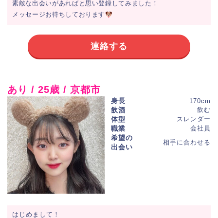
素敵な出会いがあればと思い登録してみました！
メッセージお待ちしております
連絡する
あり / 25歳 / 京都市
身長
170cm
飲酒
飲む
体型
スレンダー
職業
会社員
希望の
相手に合わせる
出会い
はじめまして！