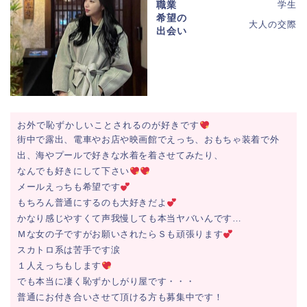
職業
学生
希望の
大人の交際
出会い
お外で恥ずかしいことされるのが好きです
街中で露出、電車やお店や映画館でえっち、おもちゃ装着で外
出、海やプールで好きな水着を着させてみたり、
なんでも好きにして下さい
メールえっちも希望です
もちろん普通にするのも大好きだよ
かなり感じやすくて声我慢しても本当ヤバいんです…
Ｍな女の子ですがお願いされたらＳも頑張ります
スカトロ系は苦手です涙
１人えっちもします
でも本当に凄く恥ずかしがり屋です・・・
普通にお付き合いさせて頂ける方も募集中です！