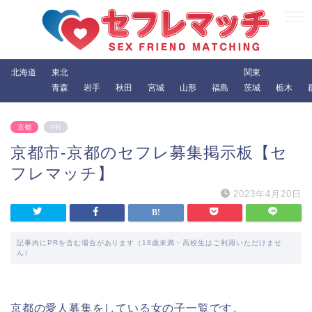
北海道
東北
関東
青森
岩手
秋田
宮城
山形
福島
茨城
栃木
京都
PR
京都市-京都のセフレ募集掲示板【セ
フレマッチ】
2023年4月20日
記事内にPRを含む場合があります（18歳未満・高校生はご利用いただけませ
ん）
京都の愛人募集をしている女の子一覧です。