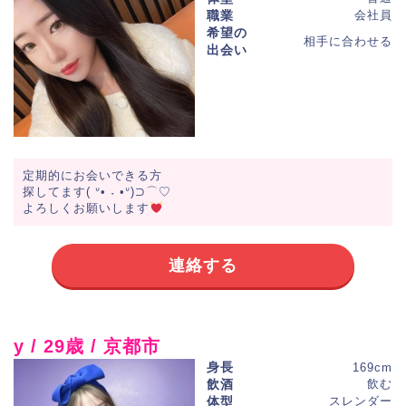
職業
会社員
希望の
相手に合わせる
出会い
定期的にお会いできる方
探してます( ᐡ• ˕ •ᐡ)⊃⌒︎︎♡
よろしくお願いします
連絡する
y / 29歳 / 京都市
身長
169cm
飲酒
飲む
体型
スレンダー