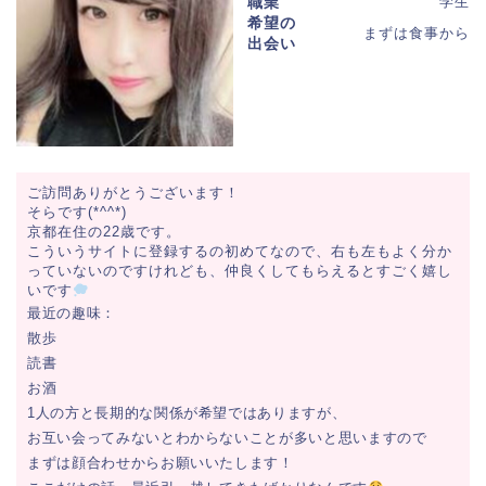
職業
学生
希望の
まずは食事から
出会い
ご訪問ありがとうございます！
そらです(*^^*)
京都在住の22歳です。
こういうサイトに登録するの初めてなので、右も左もよく分か
っていないのですけれども、仲良くしてもらえるとすごく嬉し
いです
最近の趣味：
散歩
読書
お酒
1人の方と長期的な関係が希望ではありますが、
お互い会ってみないとわからないことが多いと思いますので
まずは顔合わせからお願いいたします！