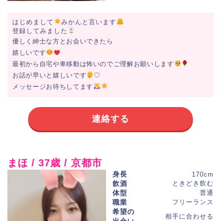
はじめまして
みかんと言います
登録してみました
優しく紳士な方とお会いできたら
嬉しいです
最初から自宅や車移動は怖いのでご理解お願いします
お話が早いと嬉しいです
♡
メッセージお待ちしてます
連絡する
まほ / 37歳 / 京都市
身長
170cm
飲酒
ときどき飲む
体型
普通
職業
フリーランス
希望の
相手に合わせる
出会い