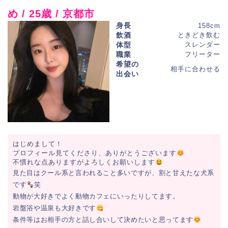
め / 25歳 / 京都市
身長
158cm
飲酒
ときどき飲む
体型
スレンダー
職業
フリーター
希望の
相手に合わせる
出会い
はじめまして！
プロフィール見てくださり、ありがとうございます
不慣れな点ありますがよろしくお願いします
見た目はクール系と言われること多いですが、割と甘えたな犬系
です
笑
動物が大好きでよく動物カフェにいったりしてます。
岩盤浴や温泉も大好きです
条件等はお相手の方と話し合いして決めたいと思ってます