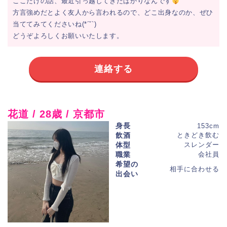
ここだけの話、最近引っ越してきたばかりなんです
方言強めだとよく友人から言われるので、どこ出身なのか、ぜひ
当ててみてくださいね(*´˘`)
どうぞよろしくお願いいたします。
連絡する
花道 / 28歳 / 京都市
身長
153cm
飲酒
ときどき飲む
体型
スレンダー
職業
会社員
希望の
相手に合わせる
出会い