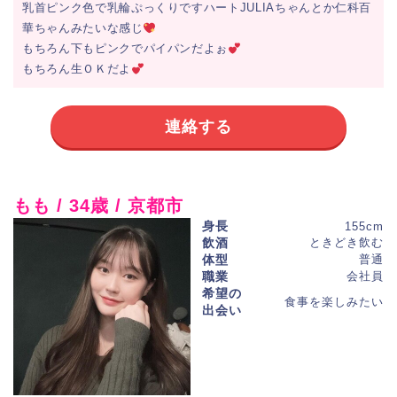
乳首ピンク色で乳輪ぷっくりですハートJULIAちゃんとか仁科百
華ちゃんみたいな感じ
もちろん下もピンクでパイパンだよぉ
もちろん生ＯＫだよ
連絡する
もも / 34歳 / 京都市
身長
155cm
飲酒
ときどき飲む
体型
普通
職業
会社員
希望の
食事を楽しみたい
出会い