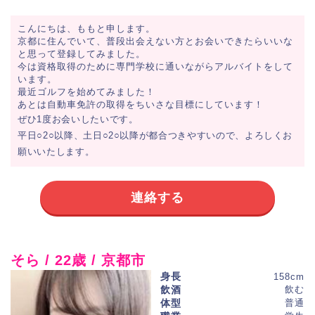
こんにちは、ももと申します。
京都に住んでいて、普段出会えない方とお会いできたらいいな
と思って登録してみました。
今は資格取得のために専門学校に通いながらアルバイトをして
います。
最近ゴルフを始めてみました！
あとは自動車免許の取得をちいさな目標にしています！
ぜひ1度お会いしたいです。
平日○2○以降、土日○2○以降が都合つきやすいので、よろしくお
願いいたします。
連絡する
そら / 22歳 / 京都市
身長
158cm
飲酒
飲む
体型
普通