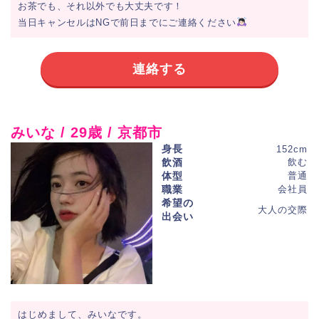
お茶でも、それ以外でも大丈夫です！
当日キャンセルはNGで前日までにご連絡ください
連絡する
みいな / 29歳 / 京都市
身長
152cm
飲酒
飲む
体型
普通
職業
会社員
希望の
大人の交際
出会い
はじめまして、みいなです。