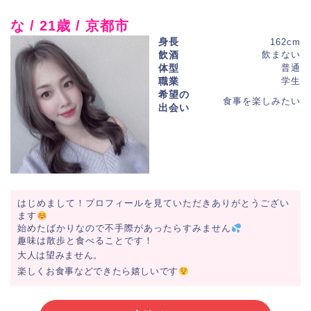
な / 21歳 / 京都市
身長
162cm
飲酒
飲まない
体型
普通
職業
学生
希望の
食事を楽しみたい
出会い
はじめまして！プロフィールを見ていただきありがとうござい
ます
始めたばかりなので不手際があったらすみません
趣味は散歩と食べることです！
大人は望みません。
楽しくお食事などできたら嬉しいです