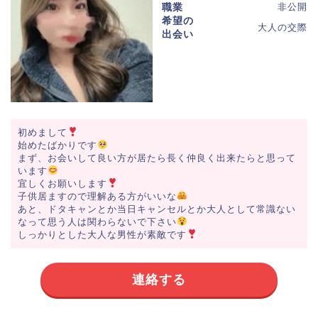
職業
非公開
希望の
大人の交際
出会い
初めまして
始めたばかりです
まず、お会いして良い方が居たら長く仲良く出来たらと思って
います
宜しくお願いします
子供居ますので理解ある方がいいな
あと、ドタキャンとか当日キャンセルとか大人として常識ない
なって思う人は関わらないで下さい
しっかりとした大人な男性が素敵です
連絡する