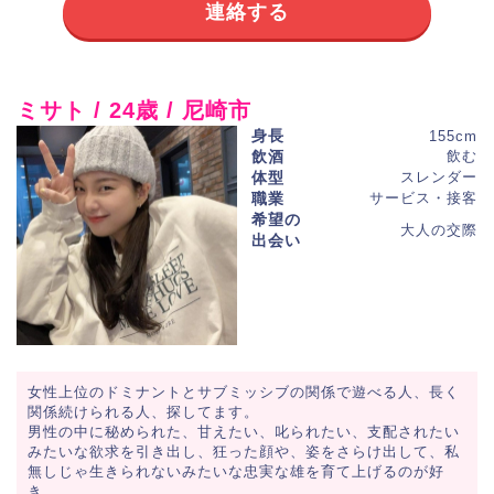
連絡する
ミサト / 24歳 / 尼崎市
身長
155cm
飲酒
飲む
体型
スレンダー
職業
サービス・接客
希望の
大人の交際
出会い
女性上位のドミナントとサブミッシブの関係で遊べる人、長く
関係続けられる人、探してます。
男性の中に秘められた、甘えたい、叱られたい、支配されたい
みたいな欲求を引き出し、狂った顔や、姿をさらけ出して、私
無しじゃ生きられないみたいな忠実な雄を育て上げるのが好
き。