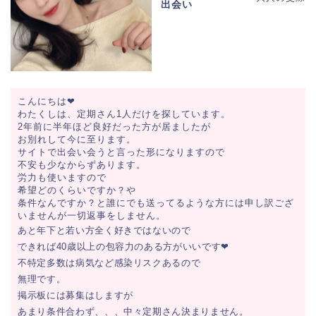
出会い
こんにちは❤︎
わたくしは、定期さん1人だけを探しています。
2年前に半年ほど良好だった方が居ましたが
お別れして今に至ります。
サイトで出会い会うと言った形になりますので
不安も少なからずあります。
労力も使いますので
希望どのくらいですか？や
条件なんですか？と誰にでも送ってるような方には申し訳ござ
いませんが一切返事をしません。
あと年下と若い方全く好きではないので
できれば40歳以上の包容力のある方がいいです❤︎
不特定多数は病気など感染リスクあるので
無理です。
掲示板には募集はしますが
あまり条件合わず、、、中々定期さん決まりません。