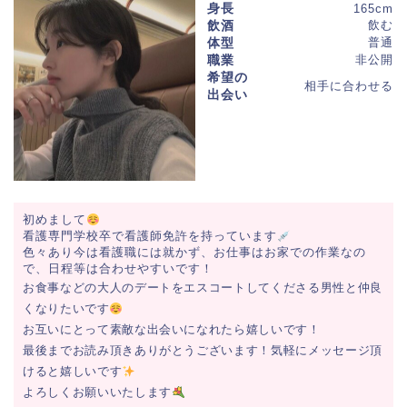
身長
165cm
飲酒
飲む
体型
普通
職業
非公開
希望の
相手に合わせる
出会い
初めまして
看護専門学校卒で看護師免許を持っています
色々あり今は看護職には就かず、お仕事はお家での作業なの
で、日程等は合わせやすいです！
お食事などの大人のデートをエスコートしてくださる男性と仲良
くなりたいです
お互いにとって素敵な出会いになれたら嬉しいです！
最後までお読み頂きありがとうございます！気軽にメッセージ頂
けると嬉しいです
よろしくお願いいたします