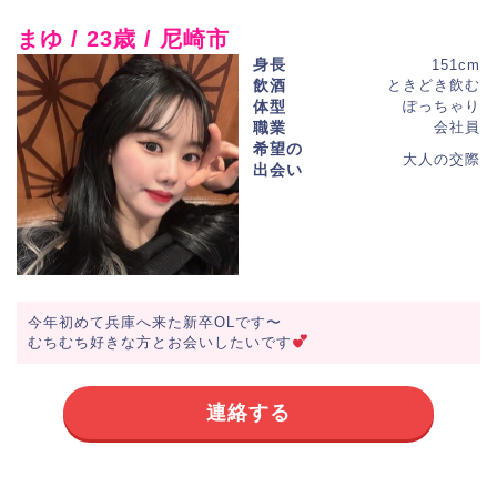
まゆ / 23歳 / 尼崎市
身長
151cm
飲酒
ときどき飲む
体型
ぽっちゃり
職業
会社員
希望の
大人の交際
出会い
今年初めて兵庫へ来た新卒OLです〜
むちむち好きな方とお会いしたいです
連絡する