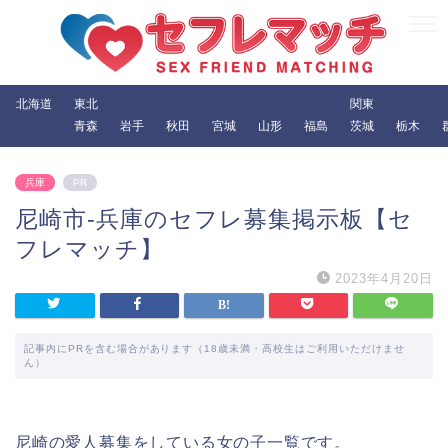
北海道
東北
関東
青森
岩手
秋田
宮城
山形
福島
茨城
栃木
兵庫
PR
尼崎市-兵庫のセフレ募集掲示板【セ
フレマッチ】
2023年4月20日
記事内にPRを含む場合があります（18歳未満・高校生はご利用いただけませ
ん）
尼崎の愛人募集をしている女の子一覧です。