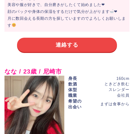
美容や服が好きで、自分磨きがしたくて始めました❤︎
顔のパックや身体の保湿をするだけで気分が上がります
❤︎
月に数回会える長期の方を探していますのでよろしくお願いしま
す
連絡する
なな / 23歳 / 尼崎市
身長
160cm
飲酒
ときどき飲む
体型
スレンダー
職業
会社員
希望の
まずは食事から
出会い