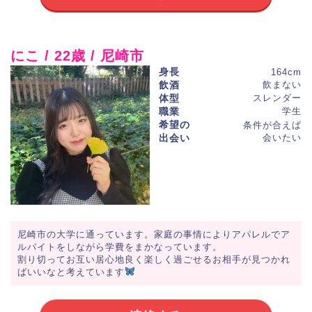
にこ / 22歳 / 尼崎市
身長
164cm
飲酒
飲まない
体型
スレンダー
職業
学生
希望の
条件が合えば
出会い
会いたい
尼崎市の大学に通っています。家庭の事情によりアパレルでア
ルバイトをしながら学費をまかなっています。
割り切ってお互い居心地良く楽しく過ごせるお相手が見つかれ
ばいいなと考えています