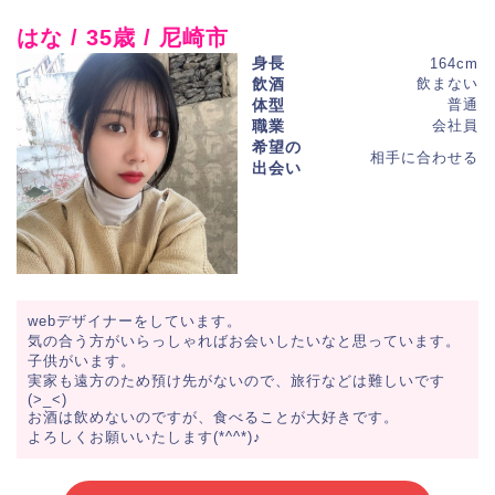
はな / 35歳 / 尼崎市
身長
164cm
飲酒
飲まない
体型
普通
職業
会社員
希望の
相手に合わせる
出会い
webデザイナーをしています。
気の合う方がいらっしゃればお会いしたいなと思っています。
子供がいます。
実家も遠方のため預け先がないので、旅行などは難しいです
(>_<)
お酒は飲めないのですが、食べることが大好きです。
よろしくお願いいたします(*^^*)♪