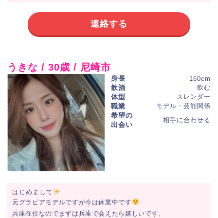
連絡する
うきな / 30歳 / 尼崎市
身長
160cm
飲酒
飲む
体型
スレンダー
職業
モデル・芸能関係
希望の
相手に合わせる
出会い
はじめまして
元グラビアモデルですが今は休業中です
兵庫在住なのでまずは兵庫で会えたら嬉しいです。