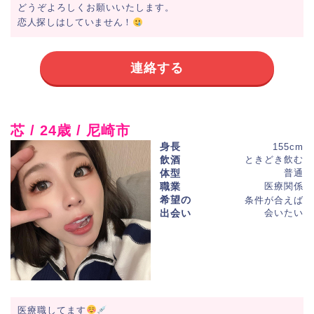
どうぞよろしくお願いいたします。
恋人探しはしていません！
連絡する
芯 / 24歳 / 尼崎市
身長
155cm
飲酒
ときどき飲む
体型
普通
職業
医療関係
希望の
条件が合えば
出会い
会いたい
医療職してます