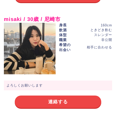
misaki / 30歳 / 尼崎市
身長
160cm
飲酒
ときどき飲む
体型
スレンダー
職業
非公開
希望の
相手に合わせる
出会い
よろしくお願いします
連絡する