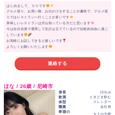
はじめまして、りりです
グルメ巡り、お買い物、お出かけをすることが趣味で、グルメ巡
りではレストランへ行くことが多いです
美味しいレストランは沢山知っている方だと思います
今は自分自身で運用して生計は立てているので比較的自由に過ご
しています
お気軽にお話しできると嬉しいです
よろしくお願いいたします
連絡する
ほな / 26歳 / 尼崎市
身長
153cm
飲酒
ときどき飲む
体型
スレンダー
職業
会社員
希望の
大人の交際