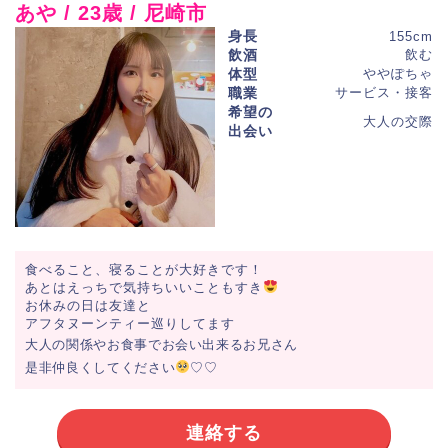
あや / 23歳 / 尼崎市
身長
155cm
飲酒
飲む
体型
ややぽちゃ
職業
サービス・接客
希望の
大人の交際
出会い
食べること、寝ることが大好きです！
あとはえっちで気持ちいいこともすき
お休みの日は友達と
アフタヌーンティー巡りしてます
大人の関係やお食事でお会い出来るお兄さん
是非仲良くしてください
♡♡
連絡する