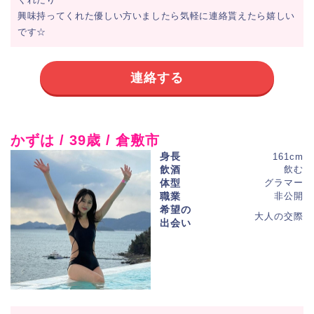
興味持ってくれた優しい方いましたら気軽に連絡貰えたら嬉しい
です☆
連絡する
かずは / 39歳 / 倉敷市
身長
161cm
飲酒
飲む
体型
グラマー
職業
非公開
希望の
大人の交際
出会い