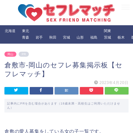
北海道
東北
関東
青森
岩手
秋田
宮城
山形
福島
茨城
栃木
岡山
PR
倉敷市-岡山のセフレ募集掲示板【セ
フレマッチ】
2023年4月20日
記事内にPRを含む場合があります（18歳未満・高校生はご利用いただけませ
ん）
倉敷の愛人募集をしている女の子一覧です。