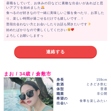
昼職をしていて、お休みの日などに素敵な出会いがあればと思
いアプリを始めました
食べるのが好きなので一緒に美味しいご飯を食べたり、お茶した
り、楽しい時間が過ごせるだけでも嬉しいです…！
普段出会わない方とお会いしたりお話も聞きたいです
始めたばかりなので優しくしてください
よろしくお願いしますっ
連絡する
まお / 34歳 / 倉敷市
身長
159cm
飲酒
ときどき飲む
体型
普通
職業
非公開
希望の
食事を楽しみたい
出会い